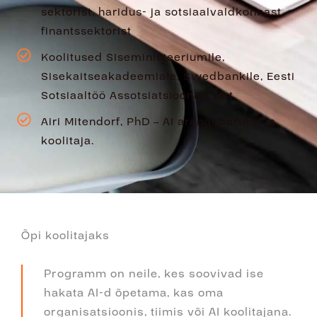
sektorist, haridus- ja sotsiaalvaldkonnast,
finantssektorist
Koolitused Siseministeeriumile,
Sisekaitseakadeemiale, Swedbankile, Eesti
Sotsiaaltöö Assotsiatsioonile, jmt.
Airi Mitendorf, PhD – AI arengupartner ja
koolitaja.
Õpi koolitajaks
Programm on neile, kes soovivad ise
hakata AI-d õpetama, kas oma
organisatsioonis, tiimis või AI koolitajana.