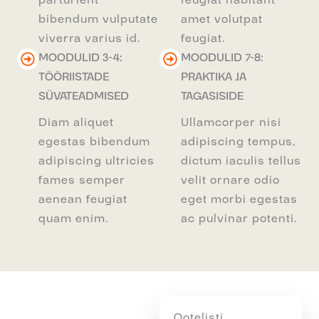
parturient
feugiat habitant
bibendum vulputate
amet volutpat
viverra varius id.
feugiat.
MOODULID 3-4:
MOODULID 7-8:
TÖÖRIISTADE
PRAKTIKA JA
SÜVATEADMISED
TAGASISIDE
Diam aliquet
Ullamcorper nisi
egestas bibendum
adipiscing tempus,
adipiscing ultricies
dictum iaculis tellus
fames semper
velit ornare odio
aenean feugiat
eget morbi egestas
quam enim.
ac pulvinar potenti.
Ootelisti