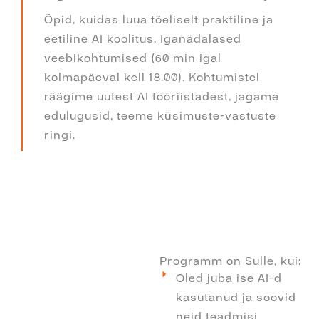
Õpid, kuidas luua tõeliselt praktiline ja
eetiline AI koolitus. Iganädalased
veebikohtumised (60 min igal
kolmapäeval kell 18.00). Kohtumistel
räägime uutest AI tööriistadest, jagame
edulugusid, teeme küsimuste-vastuste
ringi.
Programm on Sulle, kui:
Oled juba ise AI-d
kasutanud ja soovid
neid teadmisi