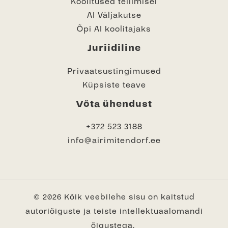
Koolitused tellimisel
AI Väljakutse
Õpi AI koolitajaks
Juriidiline
Privaatsustingimused
Küpsiste teave
Võta ühendust
+372 523 3188
info@airimitendorf.ee
© 2026 Kõik veebilehe sisu on kaitstud
autoriõiguste ja teiste intellektuaalomandi
õigustega.