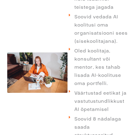
teistega jagada
Soovid vedada AI
koolitusi oma
organisatsiooni sees
(sisekoolitajana).
Oled koolitaja,
konsultant või
mentor, kes tahab
lisada AI-koolituse
oma portfelli.
Väärtustad eetikat ja
vastutustundlikkust
AI õpetamisel
Soovid 8 nädalaga
saada